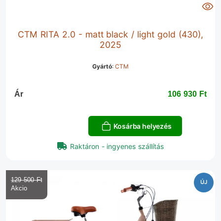
CTM RITA 2.0 - matt black / light gold (430),
2025
Gyártó
:
CTM
Ár
106 930 Ft‎
Kosárba helyezés
Raktáron - ingyenes szállítás
129 500 Ft‎
ÚJ