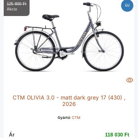
125 800 Ft‎
ÚJ
CTM OLIVIA 3.0 - matt dark grey 17 (430) ,
2026
Gyártó
:
CTM
Ár
118 030 Ft‎