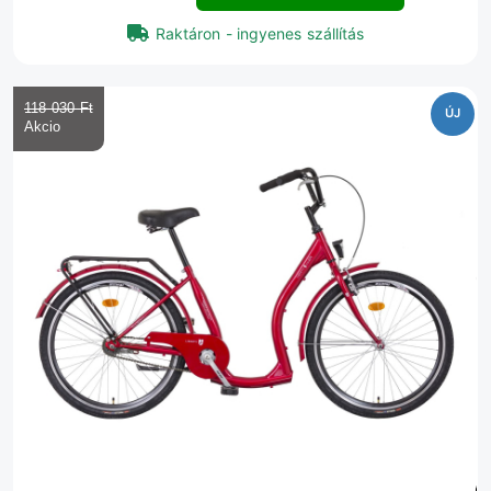
Raktáron - ingyenes szállítás
118 030 Ft‎
ÚJ