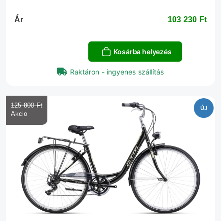
Ár
103 230 Ft‎
Kosárba helyezés
Raktáron - ingyenes szállítás
125 800 Ft‎
ÚJ