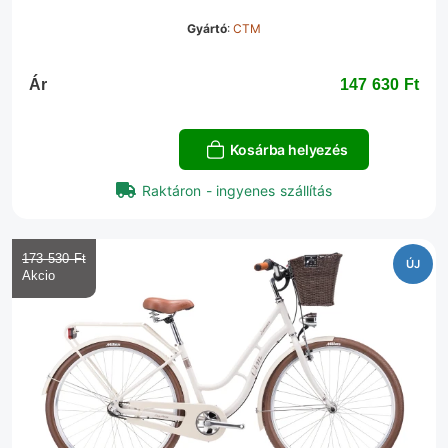
Gyártó
:
CTM
Ár
147 630 Ft‎
Kosárba helyezés
Raktáron - ingyenes szállítás
173 530 Ft‎
ÚJ