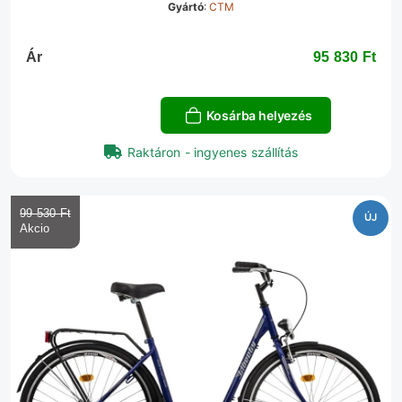
Gyártó
:
CTM
Ár
95 830 Ft‎
Kosárba helyezés
Raktáron - ingyenes szállítás
99 530 Ft‎
ÚJ