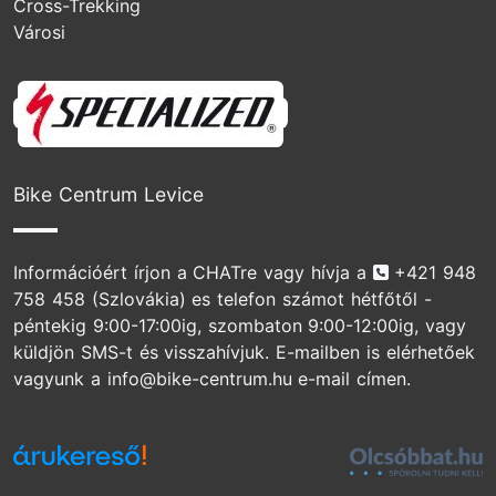
Cross-Trekking
Városi
Specialized
Bike Centrum Levice
Telefonszám
Információért írjon a CHATre vagy hívja a
+421 948
758 458
(Szlovákia) es telefon számot hétfőtől -
péntekig 9:00-17:00ig, szombaton 9:00-12:00ig, vagy
küldjön SMS-t és visszahívjuk. E-mailben is elérhetőek
vagyunk a info@bike-centrum.hu e-mail címen.