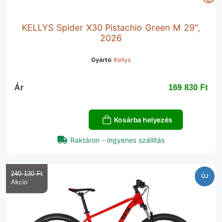
KELLYS Spider X30 Pistachio Green M 29",
2026
Gyártó
:
Kellys
Ár
169 830 Ft‎
Kosárba helyezés
Raktáron - ingyenes szállítás
240 130 Ft‎
ÚJ