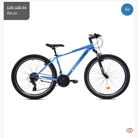
129 130 Ft‎
ÚJ