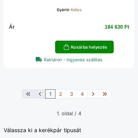
Gyártó
:
Kellys
Ár
184 630 Ft‎
Kosárba helyezés
Raktáron - ingyenes szállítás
1
2
3
4
1. oldal / 4
Válassza ki a kerékpár típusát