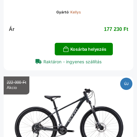
Gyártó
:
Kellys
Ár
177 230 Ft‎
Kosárba helyezés
Raktáron - ingyenes szállítás
222 000 Ft‎
ÚJ