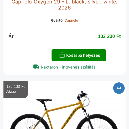
Capriolo Oxygen 29 - L, black, silver, white,
2026
Gyártó
:
Capriolo
Ár
103 230 Ft‎
Kosárba helyezés
Raktáron - ingyenes szállítás
129 130 Ft‎
ÚJ