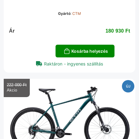
Gyártó
:
CTM
Ár
180 930 Ft‎
Kosárba helyezés
Raktáron - ingyenes szállítás
222 000 Ft‎
ÚJ