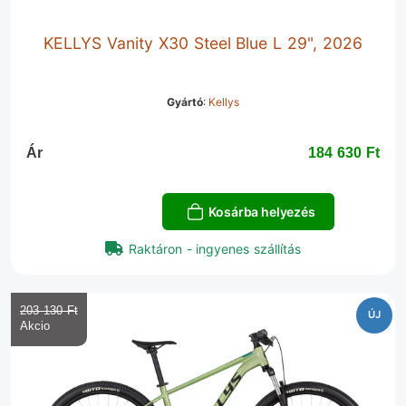
KELLYS Vanity X30 Steel Blue L 29", 2026
Gyártó
:
Kellys
Ár
184 630 Ft‎
Kosárba helyezés
Raktáron - ingyenes szállítás
203 130 Ft‎
ÚJ