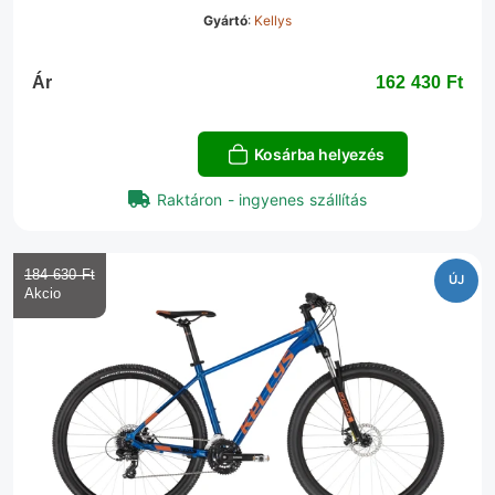
Gyártó
:
Kellys
Ár
162 430 Ft‎
Kosárba helyezés
Raktáron - ingyenes szállítás
184 630 Ft‎
ÚJ