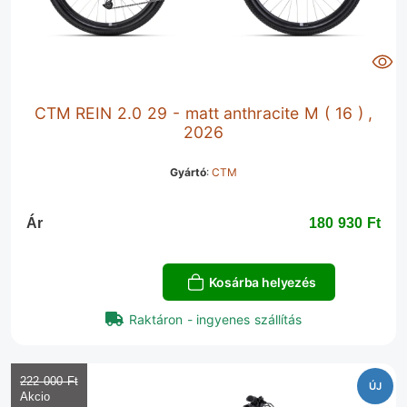
CTM REIN 2.0 29 - matt anthracite M ( 16 ) ,
2026
Gyártó
:
CTM
Ár
180 930 Ft‎
Kosárba helyezés
Raktáron - ingyenes szállítás
222 000 Ft‎
ÚJ