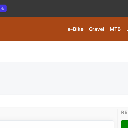
ek
e-Bike
Gravel
MTB
RE