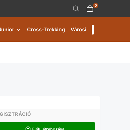
0
Junior
Cross-Trekking
Városi
GISZTRÁCIÓ
Fiók létrehozása