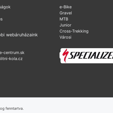
ságok
e-Bike
Gravel
és
MTB
Junior
Cross-Trekking
bi webáruházaink
Városi
e-centrum.sk
itni-kola.cz
og fenntartva.