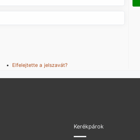
Elfelejtette a jelszavát?
Kerékpárok