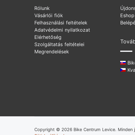
Rólunk
Újdon
Vásárlói fiók
Eshop
Felhasználási feltételek
Belép
Adatvédelmi nyilatkozat
Elérhetőség
Továb
Szolgáltatás feltételei
Megrendelések
Bik
Kval
Copyright © 2026 Bike Centrum Levice. Minden j