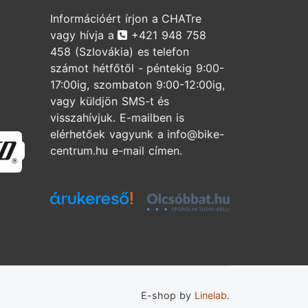
Információért írjon a CHATre
Telefonszám
vagy hívja a
+421 948 758
458
(Szlovákia) es telefon
számot hétfőtől - péntekig 9:00-
17:00ig, szombaton 9:00-12:00ig,
vagy küldjön SMS-t és
visszahívjuk. E-mailben is
elérhetőek vagyunk a info@bike-
Specialized
centrum.hu e-mail címen.
E-shop by
Linelab
.