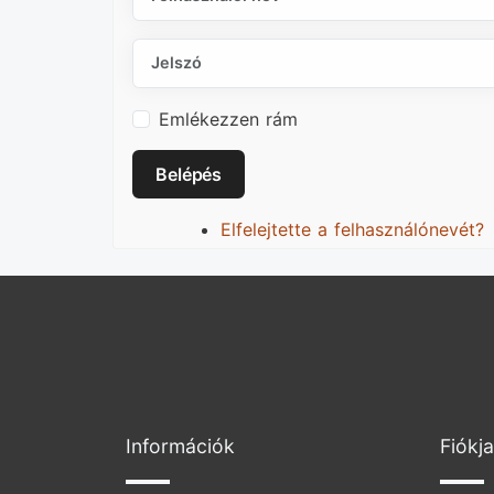
Jelszó
Emlékezzen rám
Belépés
Elfelejtette a felhasználónevét?
Információk
Fiókja