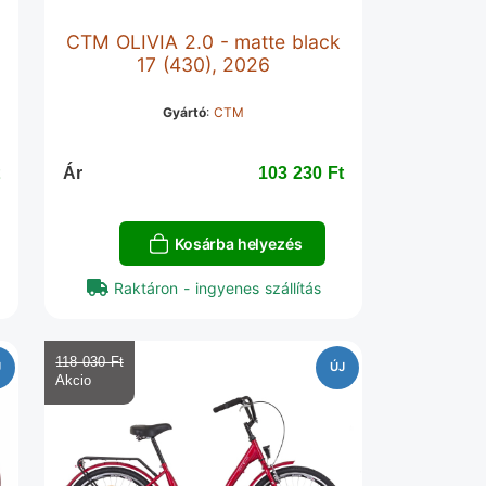
CTM OLIVIA 2.0 - matte black
17 (430), 2026
Gyártó
:
CTM
‎
Ár
103 230 Ft‎
Kosárba helyezés
Raktáron - ingyenes szállítás
118 030 Ft‎
J
ÚJ