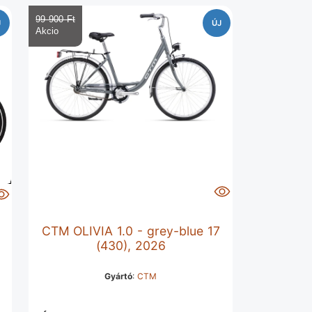
99 900 Ft‎
J
ÚJ
CTM OLIVIA 1.0 - grey-blue 17
(430), 2026
Gyártó
:
CTM