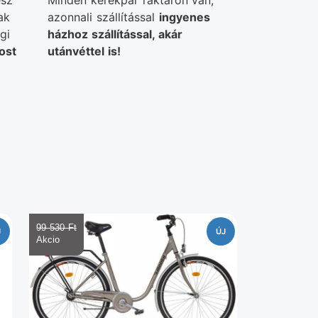
ész
Minden kerékpár raktáron van,
ak
azonnali szállítással
ingyenes
gi
házhoz szállítással, akár
ost
utánvéttel is!
99 530 Ft‎
J
ÚJ