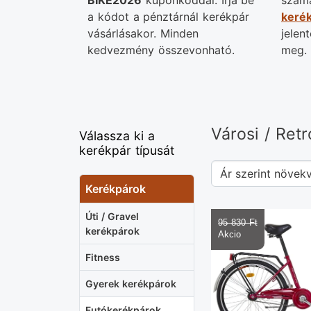
BIKE2026
kuponkóddal. Írja be
számá
a kódot a pénztárnál kerékpár
kerék
vásárlásakor. Minden
jelen
kedvezmény összevonható.
meg. 
Városi / Ret
Válassza ki a
kerékpár típusát
Kerékpárok
Úti / Gravel
95 830 Ft‎
kerékpárok
Fitness
Gyerek kerékpárok
Futókerékpárok