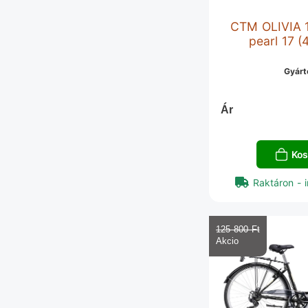
CTM OLIVIA 1
pearl 17 (
Gyárt
Ár
Kos
Raktáron - i
125 800 Ft‎