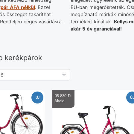
ra kedvező lehetőség:
elégedett ügyfeleink az eg
pár ÁFA nélkül
. Ezzel
EU-ban megerősítették. Cs
tős összeget takaríthat
megbízható márkák minősé
Rendeljen céges vásárlásra.
termékeit kínáljuk.
Kellys m
akár 5 év garanciával!
ro kerékpárok
95 830 Ft‎
ÚJ
Ú