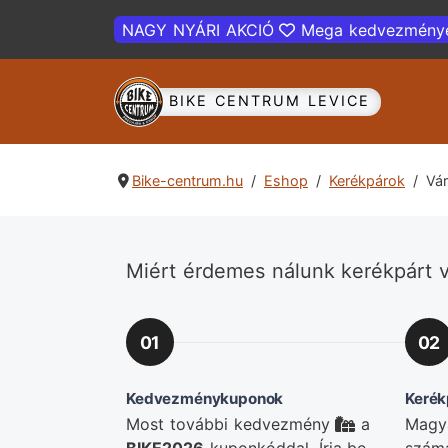
NAGY NYÁRI AKCIÓ
Mega kedvezmény
BIKE CENTRUM LEVICE
Bike-centrum.hu
Eshop
Kerékpárok
Vár
Miért érdemes nálunk kerékpárt v
01
02
Kedvezménykuponok
Kerék
Most további kedvezmény
a
Magya