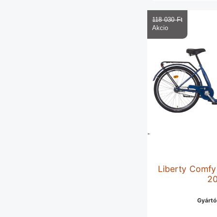
118 030 Ft‎
Liberty Comfy 
2
Gyártó