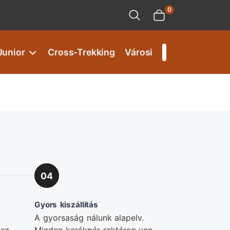
0
Junior
Cross-Trekking
Városi
04
Gyors kiszállítás
A gyorsaság nálunk alapelv.