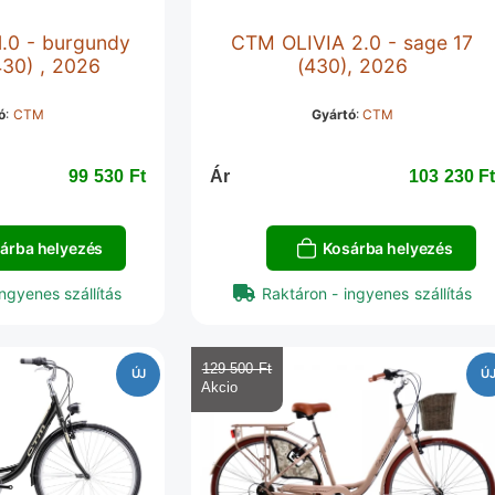
.0 - burgundy
CTM OLIVIA 2.0 - sage 17
430) , 2026
(430), 2026
ó
:
CTM
Gyártó
:
CTM
99 530 Ft‎
Ár
103 230 Ft
árba helyezés
Kosárba helyezés
ngyenes szállítás
Raktáron - ingyenes szállítás
129 500 Ft‎
ÚJ
Ú