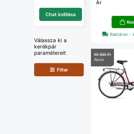
Ár
Chat indítása
Kos
Raktáron - i
Válassza ki a
kerékpár
paramétereit
99 900 Ft‎
Filter