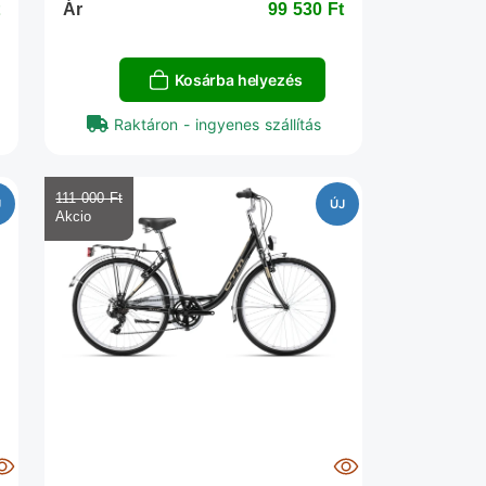
‎
Ár
99 530 Ft‎
Kosárba helyezés
Raktáron - ingyenes szállítás
111 000 Ft‎
J
ÚJ