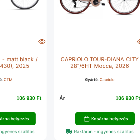
- matt black /
CAPRIOLO TOUR-DIANA CITY
 (430), 2025
28"/6HT Mocca, 2026
ó
:
CTM
Gyártó
:
Capriolo
106 930 Ft‎
Ár
106 930 Ft
árba helyezés
Kosárba helyezés
ngyenes szállítás
Raktáron - ingyenes szállítás