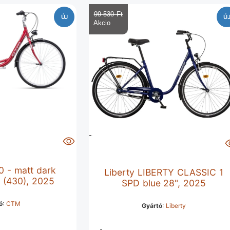
99 530 Ft‎
ÚJ
Ú
0 - matt dark
Liberty LIBERTY CLASSIC 1
7 (430), 2025
SPD blue 28", 2025
ó
:
CTM
Gyártó
:
Liberty