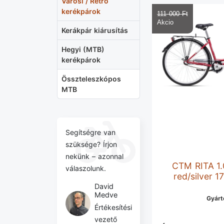
Városi / Retro
kerékpárok
111 000 Ft‎
Kerákpár kiárusítás
Hegyi (MTB)
kerékpárok
Összteleszkópos
MTB
Segítségre van
szüksége? Írjon
nekünk – azonnal
CTM RITA 1.
válaszolunk.
red/silver 1
David
Medve
Gyárt
Értékesítési
vezető