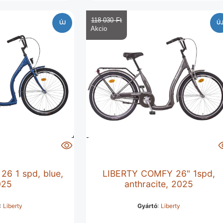
118 030 Ft‎
ÚJ
Ú
26 1 spd, blue,
LIBERTY COMFY 26" 1spd,
025
anthracite, 2025
:
Liberty
Gyártó
:
Liberty