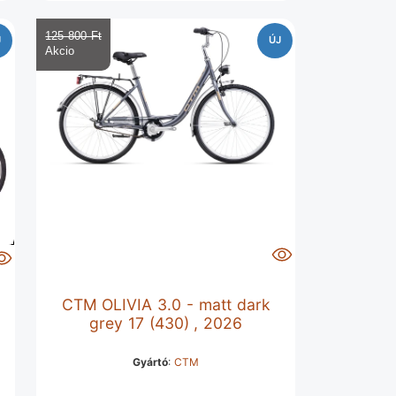
125 800 Ft‎
J
ÚJ
CTM OLIVIA 3.0 - matt dark
grey 17 (430) , 2026
Gyártó
:
CTM