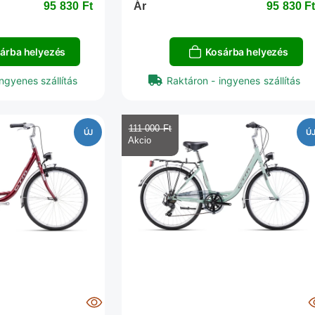
95 830 Ft‎
Ár
95 830 Ft
árba helyezés
Kosárba helyezés
ngyenes szállítás
Raktáron - ingyenes szállítás
111 000 Ft‎
ÚJ
Ú