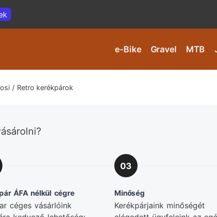
ek
e-Bike
Gravel
MTB
osi / Retro kerékpárok
ásárolni?
03
pár ÁFA nélkül cégre
Minőség
r céges vásárlóink
Kerékpárjaink minőségét