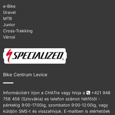
e-Bike
Gravel
MTB
Junior
Cross-Trekking
Városi
Specialized
Bike Centrum Levice
Telefonszám
Információért írjon a CHATre vagy hívja a
+421 948
758 458
(Szlovákia) es telefon számot hétfőtől -
péntekig 9:00-17:00ig, szombaton 9:00-12:00ig, vagy
küldjön SMS-t és visszahívjuk. E-mailben is elérhetőek