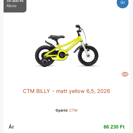
70 300 Ft‎
ÚJ
CTM BILLY - matt yellow 6,5, 2026
Gyártó
:
CTM
Ár
66 230 Ft‎