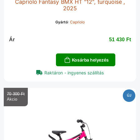
Capriolo Fantasy BMX HT "12", turquoise ,
2025
Gyártó
:
Capriolo
Ár
51 430 Ft‎
Kosárba helyezés
Raktáron - ingyenes szállítás
70 300 Ft‎
ÚJ